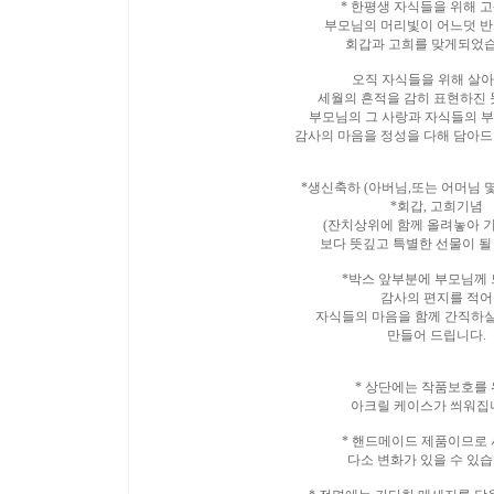
* 한평생 자식들을 위해 
부모님의 머리빛이 어느덧 반
회갑과 고희를 맞게되었습
오직 자식들을 위해 살
세월의 흔적을 감히 표현하진
부모님의 그 사랑과 자식들의 
감사의 마음을 정성을 다해 담아드
*생신축하 (아버님,또는 어머님 
*회갑, 고희기념
(잔치상위에 함께 올려놓아 
보다 뜻깊고 특별한 선물이 될
*박스 앞부분에 부모님께
감사의 편지를 적어
자식들의 마음을 함께 간직하실
만들어 드립니다.
* 상단에는 작품보호를
아크릴 케이스가 씌워집니
* 핸드메이드 제품이므로
다소 변화가 있을 수 있습