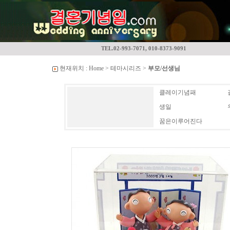
TEL.02-993-7071, 010-8373-9091
현재위치 :
Home
>
테마시리즈
>
부모/선생님
클레이기념패
생일
꿈은이루어진다