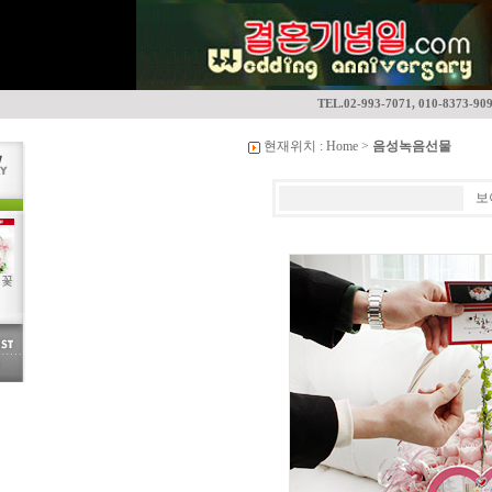
TEL.02-993-7071, 010-8373-90
현재위치 :
Home
>
음성녹음선물
보
 꽃