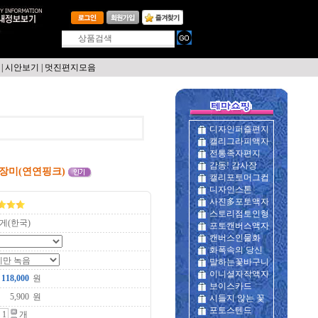
|
시안보기
|
멋진편지모음
디자인퍼즐편지
캘리그라피액자
전통족자편지
감동! 감사장
누장미(연연핑크)
캘리포토머그컵
디자인스톤
사진多포토액자
스토리점토인형
게(한국)
포토캔버스액자
캔버스인물화
화폭속의 당신
말하는꽃바구니
이니셜자작액자
원
보이스카드
원
시들지 않는 꽃
포토스텐드
개