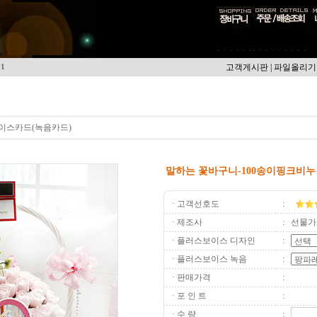
고객게시판
|
파일올리기
91
이스카드(녹음카드)
말하는 꽃바구니-100송이핑크비
· 고객선호도
:
· 제조사
:
선물가
· 플러스보이스 디자인
:
· 플러스보이스 녹음
:
· 판매가격
:
· 포 인 트
:
· 수 량
: