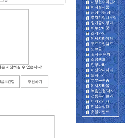
대형현수막편지
이니셜제품
금장미/은장미
도자기랑나무랑
향기종이장미
비누장미꽃
조각와인
메세지라이터
무드오일램프
오르골
꽃피는 녹차
소금램프
인형나라
은 지정하실 수 없습니다!
패션악세사리
토피어리
부부등록증
메시지타올
녹음인형/액자
전통우리한과
디자인상패
인물화상패
촛불이벤트